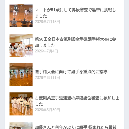
マコトが51歳にして昇段審査で黒帯に挑戦し
ました
2026年7月15日
第50回全日本古流剛柔空手道選手権大会に参
加しました
2026年7月4日
選手権大会に向けて組手を重点的に指導
2026年6月11日
古流剛柔空手道連盟の昇段級位審査に参加しま
した
2026年5月30日
加藤さんと何年かぶりに組手 掴まれたら最後