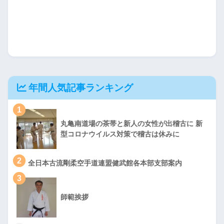
年間人気記事ランキング
1
丸亀南道場の茶帯と新人の女性が出稽古に 新
型コロナウイルス対策で稽古は休みに
2
全日本古流剛柔空手道連盟健武館各本部支部案内
3
師範挨拶