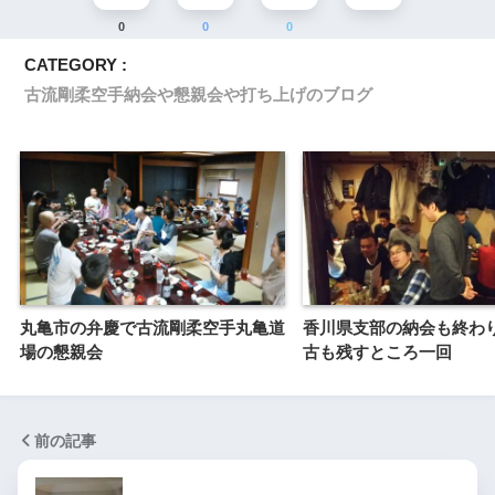
0
0
0
CATEGORY :
古流剛柔空手納会や懇親会や打ち上げのブログ
丸亀市の弁慶で古流剛柔空手丸亀道
香川県支部の納会も終わ
場の懇親会
古も残すところ一回
前の記事