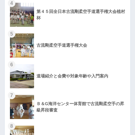
4
第４５回全日本古流剛柔空手道選手権大会植村
杯
5
古流剛柔空手道選手権大会
6
道場紹介と会費や対象年齢や入門案内
7
Ｂ＆G海洋センター体育館で古流剛柔空手の昇
級昇段審査
8