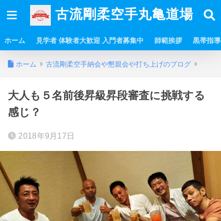
古流剛柔空手丸亀道場
ホーム
見学者 体験者大歓迎 入門者募集中
師範挨拶
黒帯指導
ホーム
古流剛柔空手納会や懇親会や打ち上げのブログ
大人も５名前後昇級昇段審査に挑戦する
感じ？
2018年9月17日