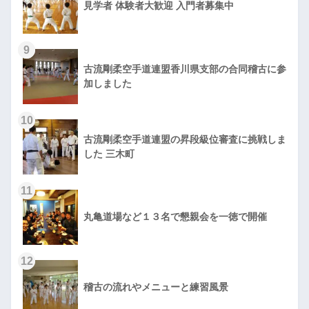
見学者 体験者大歓迎 入門者募集中
9
古流剛柔空手道連盟香川県支部の合同稽古に参
加しました
10
古流剛柔空手道連盟の昇段級位審査に挑戦しま
した 三木町
11
丸亀道場など１３名で懇親会を一徳で開催
12
稽古の流れやメニューと練習風景