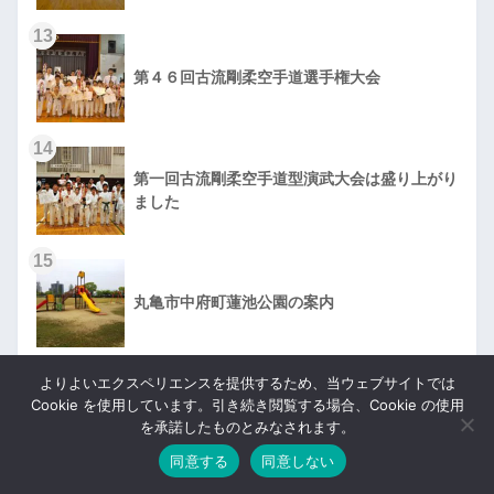
13
第４６回古流剛柔空手道選手権大会
14
第一回古流剛柔空手道型演武大会は盛り上がり
ました
15
丸亀市中府町蓮池公園の案内
16
よりよいエクスペリエンスを提供するため、当ウェブサイトでは
Cookie を使用しています。引き続き閲覧する場合、Cookie の使用
第2回全日本古流剛柔空手道選手権大会銭形杯
を承諾したものとみなされます。
同意する
同意しない
17