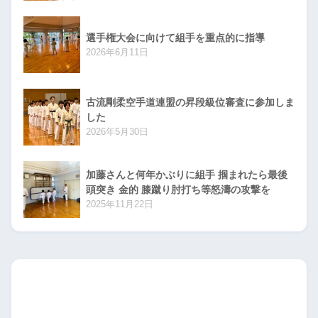
選手権大会に向けて組手を重点的に指導
2026年6月11日
古流剛柔空手道連盟の昇段級位審査に参加しま
した
2026年5月30日
加藤さんと何年かぶりに組手 掴まれたら最後
頭突き 金的 膝蹴り肘打ち等怒濤の攻撃を
2025年11月22日