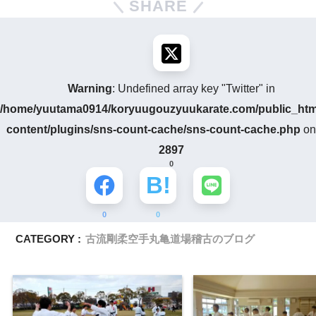
SHARE
Warning
: Undefined array key "Twitter" in
/home/yuutama0914/koryuugouzyuukarate.com/public_htm
content/plugins/sns-count-cache/sns-count-cache.php
on 
2897
0
0
0
CATEGORY :
古流剛柔空手丸亀道場稽古のブログ