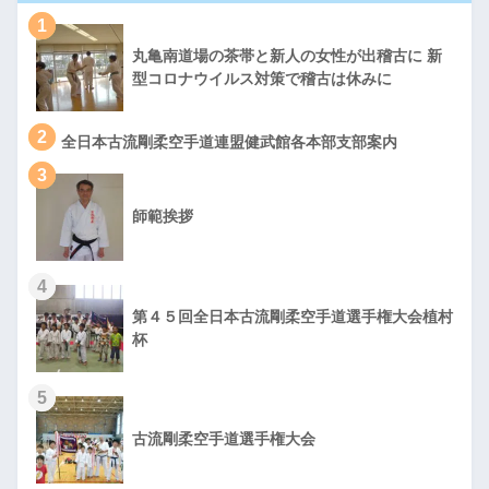
1
丸亀南道場の茶帯と新人の女性が出稽古に 新
型コロナウイルス対策で稽古は休みに
2
全日本古流剛柔空手道連盟健武館各本部支部案内
3
師範挨拶
4
第４５回全日本古流剛柔空手道選手権大会植村
杯
5
古流剛柔空手道選手権大会