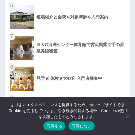
6
道場紹介と会費や対象年齢や入門案内
7
Ｂ＆G海洋センター体育館で古流剛柔空手の昇
級昇段審査
8
見学者 体験者大歓迎 入門者募集中
9
よりよいエクスペリエンスを提供するため、当ウェブサイトでは
古流剛柔空手道連盟香川県支部の合同稽古に参
Cookie を使用しています。引き続き閲覧する場合、Cookie の使用
加しました
を承諾したものとみなされます。
同意する
同意しない
10