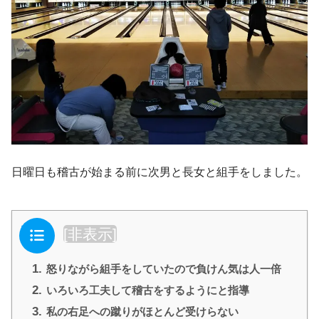
日曜日も稽古が始まる前に次男と長女と組手をしました。
目次
[
非表示
]
1.
怒りながら組手をしていたので負けん気は人一倍
2.
いろいろ工夫して稽古をするようにと指導
3.
私の右足への蹴りがほとんど受けらない