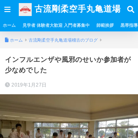
古流剛柔空手丸亀道場
ホーム
見学者 体験者大歓迎 入門者募集中
師範挨拶
黒帯指導
ホーム
古流剛柔空手丸亀道場稽古のブログ
インフルエンザや風邪のせいか参加者が
少なめでした
2019年1月27日